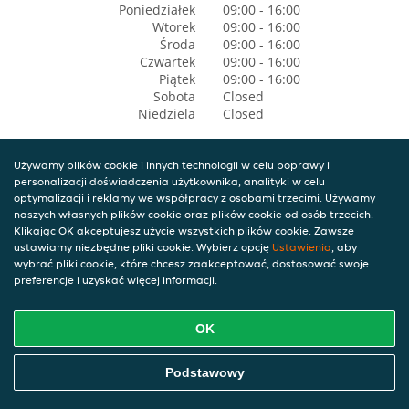
Poniedziałek
09:00 - 16:00
Wtorek
09:00 - 16:00
Środa
09:00 - 16:00
Czwartek
09:00 - 16:00
Piątek
09:00 - 16:00
Sobota
Closed
Niedziela
Closed
Używamy plików cookie i innych technologii w celu poprawy i
personalizacji doświadczenia użytkownika, analityki w celu
optymalizacji i reklamy we współpracy z osobami trzecimi. Używamy
naszych własnych plików cookie oraz plików cookie od osób trzecich.
Klikając OK akceptujesz użycie wszystkich plików cookie. Zawsze
ustawiamy niezbędne pliki cookie. Wybierz opcję
Ustawienia
, aby
wybrać pliki cookie, które chcesz zaakceptować, dostosować swoje
preferencje i uzyskać więcej informacji.
OK
Podstawowy